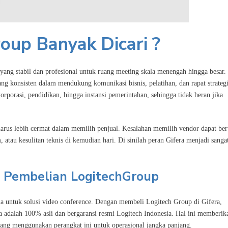
oup Banyak Dicari ?
 yang stabil dan profesional untuk ruang meeting skala menengah hingga besar.
ng konsisten dalam mendukung komunikasi bisnis, pelatihan, dan rapat strategi
korporasi, pendidikan, hingga instansi pemerintahan, sehingga tidak heran jika
rus lebih cermat dalam memilih penjual. Kesalahan memilih vendor dapat be
 atau kesulitan teknis di kemudian hari. Di sinilah peran Gifera menjadi sanga
i Pembelian LogitechGroup
ia untuk solusi video conference. Dengan membeli Logitech Group di Gifera,
adalah 100% asli dan bergaransi resmi Logitech Indonesia. Hal ini memberika
yang menggunakan perangkat ini untuk operasional jangka panjang.