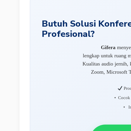
Butuh Solusi Konfere
Profesional?
Gifera
menyed
lengkap untuk ruang m
Kualitas audio jernih,
Zoom, Microsoft T
Prod
• Cocok 
• In