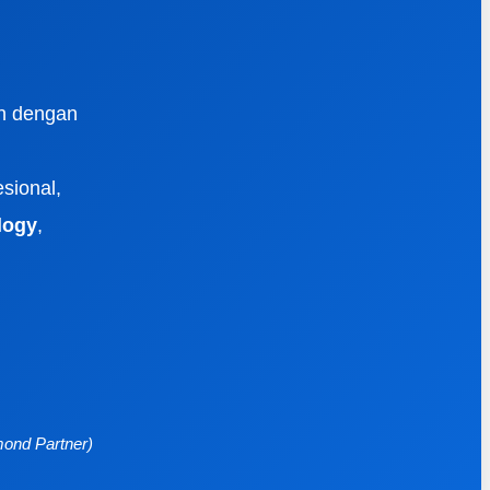
rn dengan
esional,
logy
,
mond Partner)