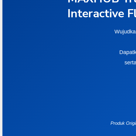
Interactive F
Wujudkan
Dapatka
sert
Produk Origi