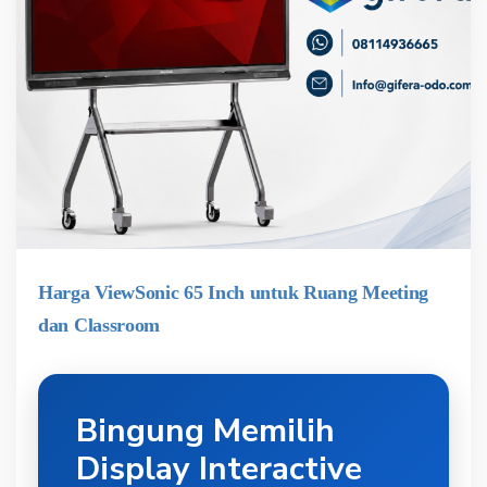
Harga ViewSonic 65 Inch untuk Ruang Meeting
dan Classroom
Bingung Memilih
Display Interactive