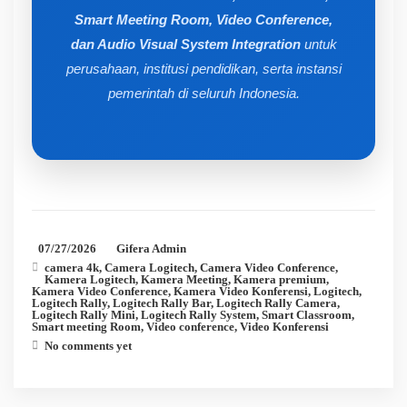
Smart Meeting Room, Video Conference,
dan Audio Visual System Integration
untuk
perusahaan, institusi pendidikan, serta instansi
pemerintah di seluruh Indonesia.
07/27/2026
Gifera Admin
camera 4k
,
Camera Logitech
,
Camera Video Conference
,
Kamera Logitech
,
Kamera Meeting
,
Kamera premium
,
Kamera Video Conference
,
Kamera Video Konferensi
,
Logitech
,
Logitech Rally
,
Logitech Rally Bar
,
Logitech Rally Camera
,
Logitech Rally Mini
,
Logitech Rally System
,
Smart Classroom
,
Smart meeting Room
,
Video conference
,
Video Konferensi
No comments yet