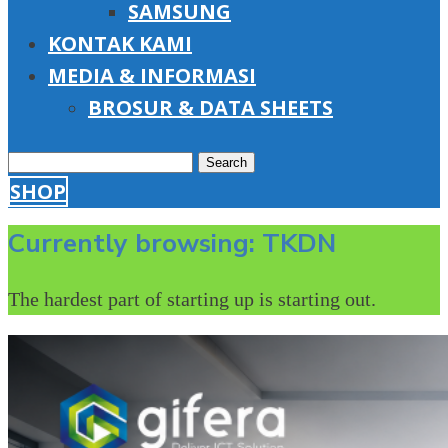
SAMSUNG
KONTAK KAMI
MEDIA & INFORMASI
BROSUR & DATA SHEETS
Search
SHOP
for:
Currently browsing: TKDN
The hardest part of starting up is starting out.