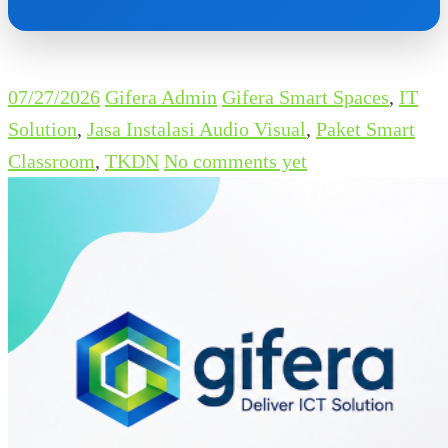
07/27/2026
Gifera Admin
Gifera Smart Spaces
,
IT
Solution
,
Jasa Instalasi Audio Visual
,
Paket Smart
Classroom
,
TKDN
No comments yet