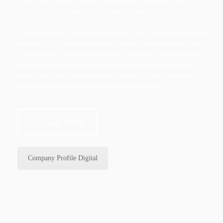
Solusi efektif untuk teknologi komunikasi Perusahaan Anda.
Audio-video conference, infrastruktur jaringan, dan multimedia.
Kami membantu klien dengan konsultasi gratis dan mengutamakan
kreativitas guna memberikan solusi terbaik untuk kebutuhan klien.
Tim ahli kami memiliki rekam jejak yang sukses dalam mengelola
berbagai jenis proyek integrasi sistem komunikasi di berbagai
bidang pendidikan, pemerintahan, minyak dan gas, dan sektor lain
yang bekerja secara efektif dengan para profesional
Company Profile
Company Profile Digital