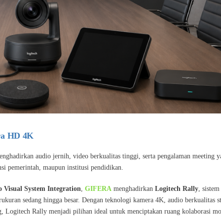
tra HD 4K
hadirkan audio jernih, video berkualitas tinggi, serta pengalaman meeting 
nsi pemerintah, maupun institusi pendidikan.
 Visual System Integration
,
GIFERA
menghadirkan
Logitech Rally
, sistem
ukuran sedang hingga besar. Dengan teknologi kamera 4K, audio berkualitas s
g, Logitech Rally menjadi pilihan ideal untuk menciptakan ruang kolaborasi m