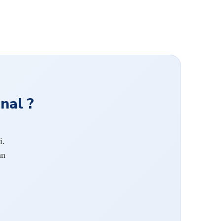
nal ?
i.
an