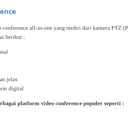
rence
o conference all-in-one yang terdiri dari kamera PTZ 
i berikut :
onal
n jelas
rm digital
bagai platform video conference populer seperti :