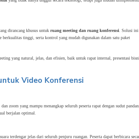
onal
yang tidak hanya unggul secara teknologi, tetapi juga mudah diimplement
ang dirancang khusus untuk
ruang meeting dan ruang konferensi
. Solusi ini
erkualitas tinggi, serta kontrol yang mudah digunakan dalam satu paket
 yang natural, jelas, dan efisien, baik untuk rapat internal, presentasi bisni
untuk Video Konferensi
t, dan zoom yang mampu menangkap seluruh peserta rapat dengan sudut pandang
ual berjalan optimal.
ra terdengar jelas dari seluruh penjuru ruangan. Peserta dapat berbicara seca