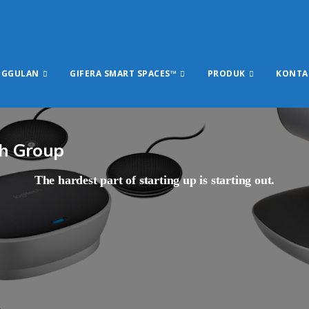
NGGULAN
GIFERA SMART SPACES™
PRODUK
KONTA
ch Group
The hardest part of starting up is starting out.