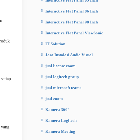
Interactive Flat Panel 85 Inch
Interactive Flat Panel 86 Inch
an
Interactive Flat Panel 98 Inch
Interactive Flat Panel ViewSonic
produk
IT Solution
Jasa Instalasi Audio Visual
jual license zoom
jual logitech group
setiap
jual microsoft teams
jual zoom
Kamera 360°
Kamera Logitech
 yang
Kamera Meeting