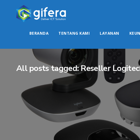
BERANDA
TENTANG KAMI
LAYANAN
KEU
All posts tagged: Reseller Logite