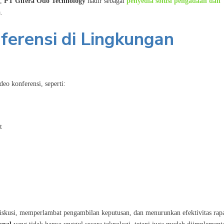
l,
PT Gifera Odo Technology
hadir sebagai
penyedia solusi pengadaan dan
.
ferensi di Lingkungan
o konferensi, seperti:
t
iskusi, memperlambat pengambilan keputusan, dan menurunkan efektivitas rapa