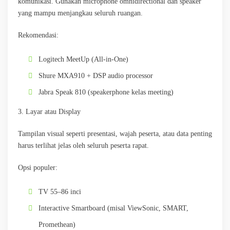
komunikasi. Gunakan microphone omnidirectional dan speaker
yang mampu menjangkau seluruh ruangan.
Rekomendasi:
Logitech MeetUp (All-in-One)
Shure MXA910 + DSP audio processor
Jabra Speak 810 (speakerphone kelas meeting)
3. Layar atau Display
Tampilan visual seperti presentasi, wajah peserta, atau data penting
harus terlihat jelas oleh seluruh peserta rapat.
Opsi populer:
TV 55–86 inci
Interactive Smartboard (misal ViewSonic, SMART,
Promethean)