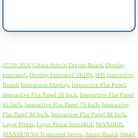
07/20/2026
Gifera Admin
Digital Board
,
Display
Interaktif
,
Display Interaktif TKDN
,
IFP
,
Interactive
Board
,
Interactive Display
,
Interactive Flat Panel
,
Interactive Flat Panel 55 Inch
,
Interactive Flat Panel
65 Inch
,
Interactive Flat Panel 75 Inch
,
Interactive
Flat Panel 86 Inch
,
Interactive Flat Panel 98 Inch
,
Layar Pintar
,
Layar Pintar Interaktif
,
MAXHUB
,
MAXHUB V6 Transcend Series
,
Smart Board
,
Smart