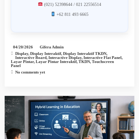
(021) 52398644 / 021 22556514
+62 811 493 6665
04/20/2026
Gifera Admin
Display
,
Display Interaktif
,
Display Interaktif TKDN
,
Interactive Board
,
Interactive Display
,
Interactive Flat Panel
,
Layar Pintar
,
Layar Pintar Interaktif
,
TKDN
,
Touchscreen
Panel
No comments yet