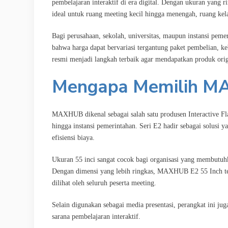
pembelajaran interaktif di era digital. Dengan ukuran yang ri
ideal untuk ruang meeting kecil hingga menengah, ruang kela
Bagi perusahaan, sekolah, universitas, maupun instansi pem
bahwa harga dapat bervariasi tergantung paket pembelian, keb
resmi menjadi langkah terbaik agar mendapatkan produk origin
Mengapa Memilih MA
MAXHUB dikenal sebagai salah satu produsen Interactive Fla
hingga instansi pemerintahan. Seri E2 hadir sebagai solus
efisiensi biaya.
Ukuran 55 inci sangat cocok bagi organisasi yang membutuhk
Dengan dimensi yang lebih ringkas, MAXHUB E2 55 Inch te
dilihat oleh seluruh peserta meeting.
Selain digunakan sebagai media presentasi, perangkat ini jug
sarana pembelajaran interaktif.