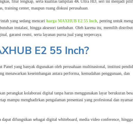
ngkas, fitur lengkap, serta kualitas tampilan 4K Ultra HD, seri ini menjadi pili
s, training center, maupun ruang diskusi perusahaan.
erintah yang sedang mencari
harga MAXHUB E2 55 Inch
, penting untuk meng
utuhan instalasi, hingga aksesori tambahan. Oleh karena itu, memilih distribut
al, garansi resmi, serta layanan purna jual yang terpercaya.
XHUB E2 55 Inch?
t Panel yang banyak digunakan oleh perusahaan multinasional, institusi pendid
i yang menawarkan keseimbangan antara performa, kemudahan penggunaan, dan
an perangkat kolaborasi digital tanpa harus menggunakan layar berukuran besa
tap mampu menghadirkan pengalaman presentasi yang profesional dan nyama
a dapat difungsikan sebagai digital whiteboard, media video conference, hingga