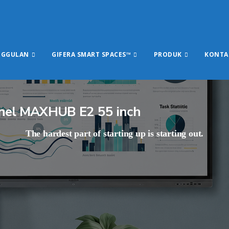
NGGULAN
GIFERA SMART SPACES™
PRODUK
KONTA
anel MAXHUB E2 55 inch
The hardest part of starting up is starting out.