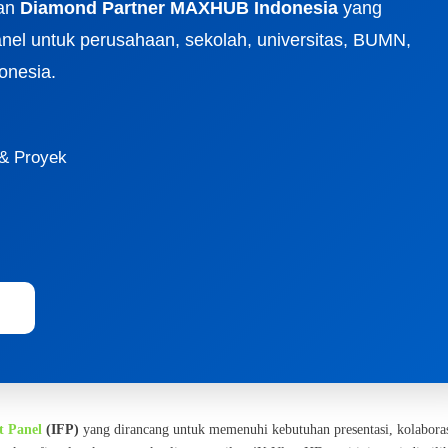
an
Diamond Partner MAXHUB Indonesia
yang
anel untuk perusahaan, sekolah, universitas, BUMN,
onesia.
 & Proyek
i
at Panel
(IFP)
yang dirancang untuk memenuhi kebutuhan presentasi, kolaboras