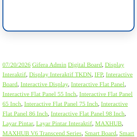
07/20/2026
Gifera Admin
Digital Board
,
Display
Interaktif
,
Display Interaktif TKDN
,
IFP
,
Interactive
Board
,
Interactive Display
,
Interactive Flat Panel
,
Interactive Flat Panel 55 Inch
,
Interactive Flat Panel
65 Inch
,
Interactive Flat Panel 75 Inch
,
Interactive
Flat Panel 86 Inch
,
Interactive Flat Panel 98 Inch
,
Layar Pintar
,
Layar Pintar Interaktif
,
MAXHUB
,
MAXHUB V6 Transcend Series
,
Smart Board
,
Smart