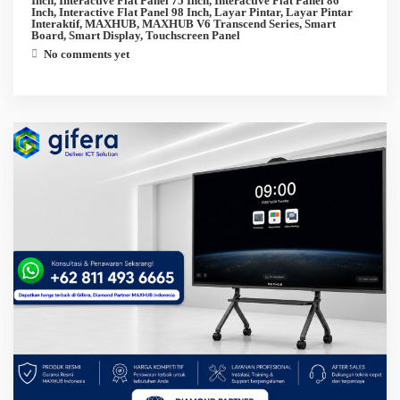
Inch
,
Interactive Flat Panel 75 Inch
,
Interactive Flat Panel 86
Inch
,
Interactive Flat Panel 98 Inch
,
Layar Pintar
,
Layar Pintar
Interaktif
,
MAXHUB
,
MAXHUB V6 Transcend Series
,
Smart
Board
,
Smart Display
,
Touchscreen Panel
No comments yet