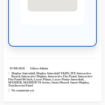
07/08/2026
Gifera Admin
Display Interaktif
,
Display Interaktif TKDN
,
IFP
,
Interactive
Board
,
Interactive Display
,
Interactive Flat Panel
,
Interactive
Flat Panel 86 Inch
,
Layar Pintar
,
Layar Pintar Interaktif
,
MAXHUB
,
MAXHUB V6 Series
,
Smart Board
,
Smart Display
,
Touchscreen Panel
No comments yet