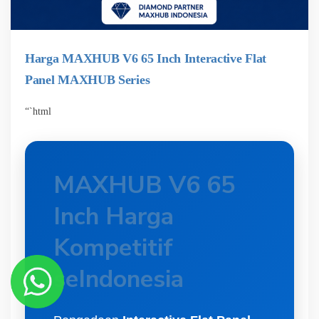
Harga MAXHUB V6 65 Inch Interactive Flat
Panel MAXHUB Series
“`html
MAXHUB V6 65
Inch Harga
Kompetitif
seIndonesia