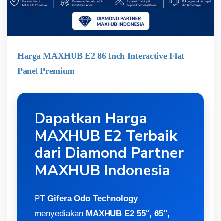
Harga MAXHUB E2 86 Inch Interactive Flat
Panel Premium
Dapatkan Harga
MAXHUB E2 Terbaik
dari Diamond Partner
MAXHUB Indonesia
PT
Gifera Odo Technology
menyediakan
MAXHUB E2 55″, 65″,