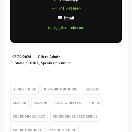
+62 811 493 6665
Email
info@gifera-odo.com
03/02/2026
Gifera Admin
Audio
,
SHURE
,
Speaker premium
AUDIO SHURE
DISTRIBUTOR SHURE
MXA310
MXA910
MXA920
MXW WIRELESS
SHURE
SHURE MICROFLEX
SHURE MICROFLEX SERIES
SHURE ORIGINAL
VENDOR SHURE