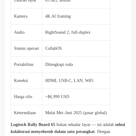
Ukuran layar
65 inci, sentuh
Kamera
4K AI framing
Audio
RightSound 2, full-duplex
Sistem operasi
CollabOS
Portabilitas
Dilengkapi roda
Koneksi
HDMI, USB-C, LAN, WiFi
Harga rilis
~$6,999 USD
Ketersediaan
Mulai Mei–Juni 2025 (pasar global)
Logitech Rally Board 65
bukan sekadar layar — ini adalah
solusi
kolaborasi menyeluruh dalam satu perangkat
. Dengan