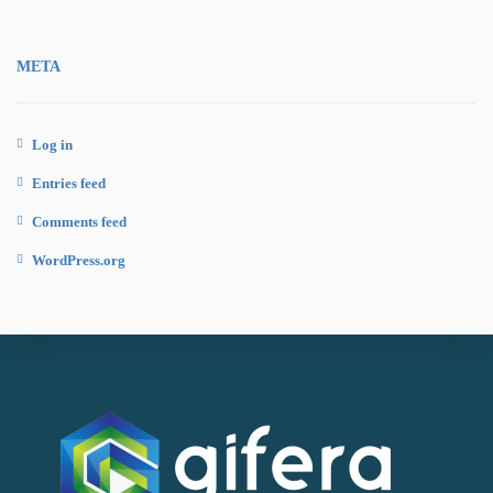
META
Log in
Entries feed
Comments feed
WordPress.org