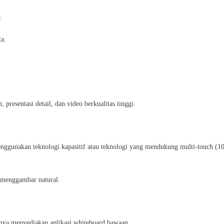
.
ta.
esentasi detail, dan video berkualitas tinggi.
enggunakan teknologi kapasitif atau teknologi yang mendukung multi-touch (1
n menggambar natural.
nya menyediakan aplikasi whiteboard bawaan.