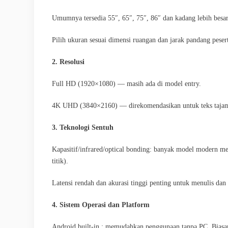
Umumnya tersedia 55″, 65″, 75″, 86″ dan kadang lebih besar
Pilih ukuran sesuai dimensi ruangan dan jarak pandang peser
2. Resolusi
Full HD (1920×1080) — masih ada di model entry.
4K UHD (3840×2160) — direkomendasikan untuk teks tajam, pr
3. Teknologi Sentuh
Kapasitif/infrared/optical bonding: banyak model modern m
titik).
Latensi rendah dan akurasi tinggi penting untuk menulis da
4. Sistem Operasi dan Platform
Android built-in : memudahkan penggunaan tanpa PC. Biasa