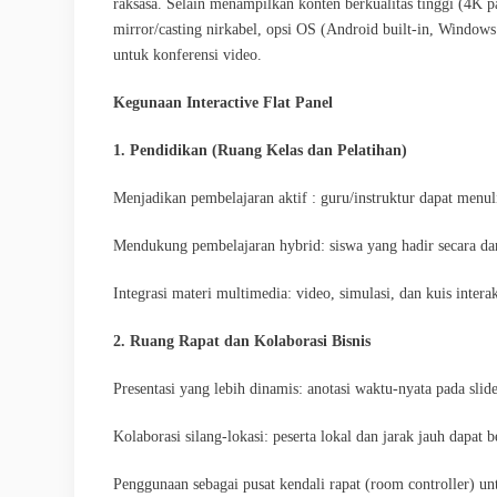
raksasa. Selain menampilkan konten berkualitas tinggi (4K p
mirror/casting nirkabel, opsi OS (Android built-in, Window
untuk konferensi video.
Kegunaan Interactive Flat Panel
1. Pendidikan (Ruang Kelas dan Pelatihan)
Menjadikan pembelajaran aktif : guru/instruktur dapat menu
Mendukung pembelajaran hybrid: siswa yang hadir secara dari
Integrasi materi multimedia: video, simulasi, dan kuis intera
2. Ruang Rapat dan Kolaborasi Bisnis
Presentasi yang lebih dinamis: anotasi waktu-nyata pada slide
Kolaborasi silang-lokasi: peserta lokal dan jarak jauh dapat 
Penggunaan sebagai pusat kendali rapat (room controller) 