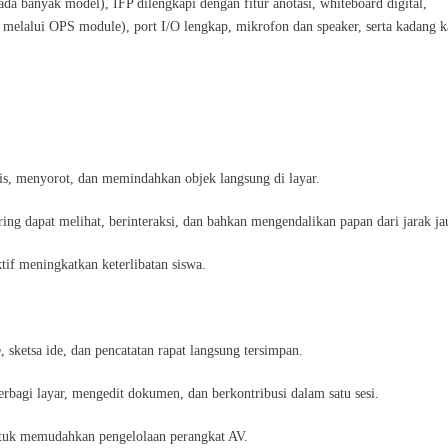
ada banyak model), IFP dilengkapi dengan fitur anotasi, whiteboard digital,
s melalui OPS module), port I/O lengkap, mikrofon dan speaker, serta kadang 
lis, menyorot, dan memindahkan objek langsung di layar.
ng dapat melihat, berinteraksi, dan bahkan mengendalikan papan dari jarak ja
ktif meningkatkan keterlibatan siswa.
, sketsa ide, dan pencatatan rapat langsung tersimpan.
berbagi layar, mengedit dokumen, dan berkontribusi dalam satu sesi.
untuk memudahkan pengelolaan perangkat AV.