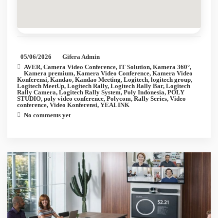
05/06/2026
Gifera Admin
AVER
,
Camera Video Conference
,
IT Solution
,
Kamera 360°
,
Kamera premium
,
Kamera Video Conference
,
Kamera Video
Konferensi
,
Kandao
,
Kandao Meeting
,
Logitech
,
logitech group
,
Logitech MeetUp
,
Logitech Rally
,
Logitech Rally Bar
,
Logitech
Rally Camera
,
Logitech Rally System
,
Poly Indonesia
,
POLY
STUDIO
,
poly video conference
,
Polycom
,
Rally Series
,
Video
conference
,
Video Konferensi
,
YEALINK
No comments yet