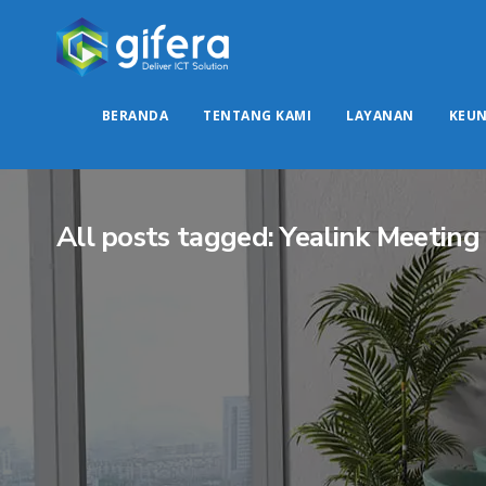
BERANDA
TENTANG KAMI
LAYANAN
KEU
All posts tagged: Yealink Meeting