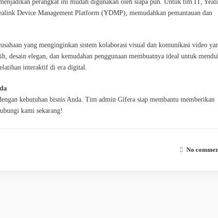
if menjadikan perangkat ini mudah digunakan oleh siapa pun. Untuk tim IT, Yeal
i Yealink Device Management Platform (YDMP), memudahkan pemantauan dan
rusahaan yang menginginkan sistem kolaborasi visual dan komunikasi video ya
nggih, desain elegan, dan kemudahan penggunaan membuatnya ideal untuk mend
atihan interaktif di era digital.
nda
ai dengan kebutuhan bisnis Anda. Tim admin Gifera siap membantu memberikan
hubungi kami sekarang!
No comment