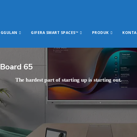
NGGULAN
GIFERA SMART SPACES™
PRODUK
KONTA
 Board 65
The hardest part of starting up is starting out.