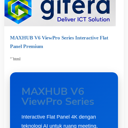
MAXHUB V6 ViewPro Series Interactive Flat
Panel Premium
“`html
MAXHUB V6
ViewPro Series
Interactive Flat Panel 4K dengan
teknologi AI untuk ruang meeting,