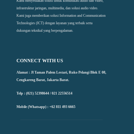
Kami menyediakan solusi untuk komunikasi audio dan video,
infrastruktur jaringan, multimedia, dan solusi audio video.
Kami juga memberikan solusi Information and Communication
Technologies (ICT) dengan layanan yang terbaik serta
dukungan teknikal yang berpengalaman.
CONNECT WITH US
Alamat : Jl Taman Palem Lestari, Ruko Pelangi Blok E 08,
Cengkareng Barat, Jakarta Barat.
Telp : (021) 52398644 / 021 22556514
Mobile (Whatsapp) : +62 811 493 6665