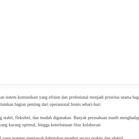
 sistem komunikasi yang efisien dan profesional menjadi prioritas utama bag
ainkan bagian penting dari operasional bisnis sehari-hari.
g stabil, fleksibel, dan mudah digunakan. Banyak perusahaan masih menghadap
 yang kurang optimal, hingga keterbatasan fitur kolaborasi.
al yang mampu menjawab kebutuhan tersebut secara praktis dan efektif.