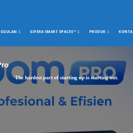
NGGULAN
GIFERA SMART SPACES™
PRODUK
KONTA
Pro
The hardest part of starting up is starting out.