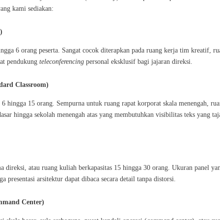
yang kami sediakan:
)
ngga 6 orang peserta. Sangat cocok diterapkan pada ruang kerja tim kreatif, r
gkat pendukung
teleconferencing
personal eksklusif bagi jajaran direksi.
dard Classroom)
n 6 hingga 15 orang. Sempurna untuk ruang rapat korporat skala menengah, ru
h dasar hingga sekolah menengah atas yang membutuhkan visibilitas teks yang ta
 direksi, atau ruang kuliah berkapasitas 15 hingga 30 orang. Ukuran panel ya
presentasi arsitektur dapat dibaca secara detail tanpa distorsi.
ommand Center)