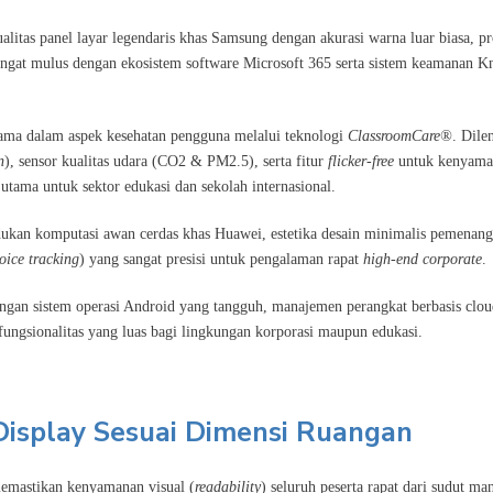
itas panel layar legendaris khas Samsung dengan akurasi warna luar biasa, pr
g sangat mulus dengan ekosistem software Microsoft 365 serta sistem keamanan K
a dalam aspek kesehatan pengguna melalui teknologi
ClassroomCare®
. Dile
n
), sensor kualitas udara (CO2 & PM2.5), serta fitur
flicker-free
untuk kenyama
utama untuk sektor edukasi dan sekolah internasional.
kan komputasi awan cerdas khas Huawei, estetika desain minimalis pemenang
oice tracking
) yang sangat presisi untuk pengalaman rapat
high-end corporate
.
engan sistem operasi Android yang tangguh, manajemen perangkat berbasis clo
 fungsionalitas yang luas bagi lingkungan korporasi maupun edukasi.
Display Sesuai Dimensi Ruangan
memastikan kenyamanan visual (
readability
) seluruh peserta rapat dari sudut ma