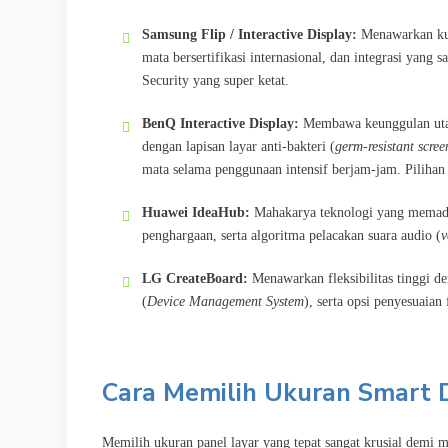
Samsung Flip / Interactive Display:
Menawarkan kual
mata bersertifikasi internasional, dan integrasi yan
Security yang super ketat.
BenQ Interactive Display:
Membawa keunggulan utam
dengan lapisan layar anti-bakteri (
germ-resistant scree
mata selama penggunaan intensif berjam-jam. Pilihan 
Huawei IdeaHub:
Mahakarya teknologi yang memadu
penghargaan, serta algoritma pelacakan suara audio (
v
LG CreateBoard:
Menawarkan fleksibilitas tinggi d
(
Device Management System
), serta opsi penyesuaian
Cara Memilih Ukuran Smart 
Memilih ukuran panel layar yang tepat sangat krusial demi 