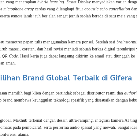
dikan yang menerapkan
hybrid learning. S
mart Display menyediakan varian deng
rta
microphone array
cerdas yang dilengkapi fitur
acoustic echo cancellation
da
peserta
remote
jarak jauh berjalan sangat jernih seolah berada di satu meja yang
au memotret papan tulis menggunakan kamera ponsel. Setelah sesi
brainstormi
ruh materi, coretan, dan hasil revisi menjadi sebuah berkas digital terenkripsi
an
QR Code
. Hasil kerja juga dapat langsung dikirim ke email atau diunggah ke
gan aman.
ilihan Brand Global Terbaik di Gifera
n memilih bagi klien dengan bertindak sebagai distributor resmi dan
authori
iap brand membawa keunggulan teknologi spesifik yang disesuaikan dengan keb
global. Maxhub terkenal dengan desain ultra-ramping, integrasi kamera AI ting
omatis pada pembicara), serta performa audio spasial yang mewah. Sangat idea
konferensi utama.