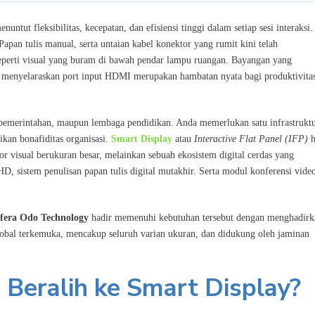
tut fleksibilitas, kecepatan, dan efisiensi tinggi dalam setiap sesi interaksi.
pan tulis manual, serta untaian kabel konektor yang rumit kini telah
seperti visual yang buram di bawah pendar lampu ruangan. Bayangan yang
i menyelaraskan port input HDMI merupakan hambatan nyata bagi produktivita
si pemerintahan, maupun lembaga pendidikan. Anda memerlukan satu infrastrukt
ikan bonafiditas organisasi.
Smart Display
atau
Interactive Flat Panel (IFP)
h
or visual berukuran besar, melainkan sebuah ekosistem digital cerdas yang
 sistem penulisan papan tulis digital mutakhir. Serta modul konferensi video
fera Odo Technology
hadir memenuhi kebutuhan tersebut dengan menghadirk
lobal terkemuka, mencakup seluruh varian ukuran, dan didukung oleh jaminan
Beralih ke Smart Display?