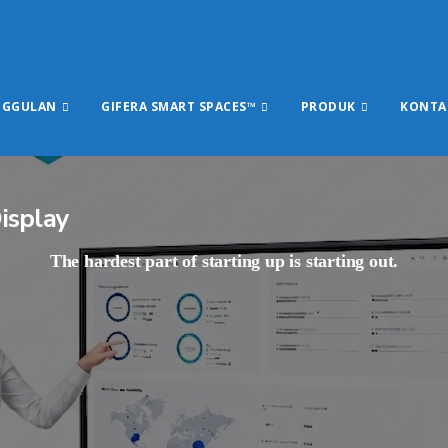
NGGULAN
GIFERA SMART SPACES™
PRODUK
KONTA
isplay
The hardest part of starting up is starting out.