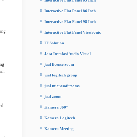
Interactive Flat Panel 85 Inch
Interactive Flat Panel 86 Inch
Interactive Flat Panel 98 Inch
uang
Interactive Flat Panel ViewSonic
IT Solution
Jasa Instalasi Audio Visual
jual license zoom
ang
jam
jual logitech group
jual microsoft teams
jual zoom
ng
Kamera 360°
Kamera Logitech
Kamera Meeting