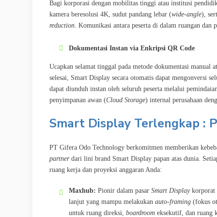
Bagi korporasi dengan mobilitas tinggi atau institusi pendi
kamera beresolusi 4K, sudut pandang lebar (
wide-angle
), se
reduction
. Komunikasi antara peserta di dalam ruangan dan 
Dokumentasi Instan via Enkripsi QR Code
Ucapkan selamat tinggal pada metode dokumentasi manual at
selesai, Smart Display secara otomatis dapat mengonversi selu
dapat diunduh instan oleh seluruh peserta melalui pemindai
penyimpanan awan (
Cloud Storage
) internal perusahaan den
Smart Display Terlengkap : P
PT Gifera Odo Technology berkomitmen memberikan kebebasa
partner
dari lini brand Smart Display papan atas dunia. Set
ruang kerja dan proyeksi anggaran Anda:
Maxhub:
Pionir dalam pasar
Smart Display
korporat 
lanjut yang mampu melakukan
auto-framing
(fokus ot
untuk ruang direksi,
boardroom
eksekutif, dan ruang 