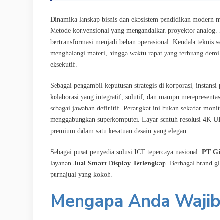
Dinamika lanskap bisnis dan ekosistem pendidikan modern menun
Metode konvensional yang mengandalkan proyektor analog. Pa
bertransformasi menjadi beban operasional. Kendala teknis 
menghalangi materi, hingga waktu rapat yang terbuang dem
eksekutif.
Sebagai pengambil keputusan strategis di korporasi, instan
kolaborasi yang integratif, solutif, dan mampu merepresentas
sebagai jawaban definitif. Perangkat ini bukan sekadar monit
menggabungkan superkomputer. Layar sentuh resolusi 4K UHD,
premium dalam satu kesatuan desain yang elegan.
Sebagai pusat penyedia solusi ICT tepercaya nasional.
PT Gi
layanan
Jual Smart Display Terlengkap.
Berbagai brand g
purnajual yang kokoh.
Mengapa Anda Wajib 