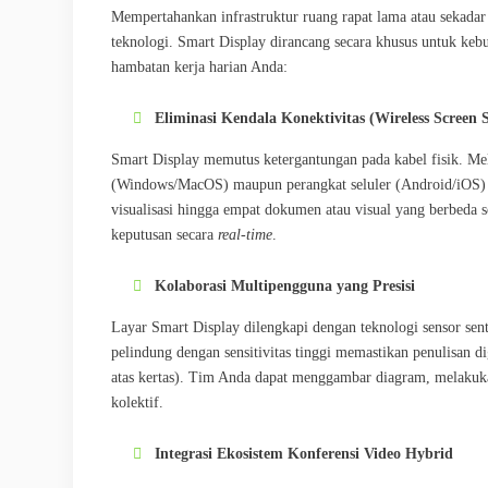
Mempertahankan infrastruktur ruang rapat lama atau sekada
teknologi. Smart Display dirancang secara khusus untuk ke
hambatan kerja harian Anda:
Eliminasi Kendala Konektivitas (Wireless Screen 
Smart Display memutus ketergantungan pada kabel fisik. Melal
(Windows/MacOS) maupun perangkat seluler (Android/iOS) se
visualisasi hingga empat dokumen atau visual yang berbeda
keputusan secara
real-time
.
Kolaborasi Multipengguna yang Presisi
Layar Smart Display dilengkapi dengan teknologi sensor sent
pelindung dengan sensitivitas tinggi memastikan penulisan dig
atas kertas). Tim Anda dapat menggambar diagram, melakukan
kolektif.
Integrasi Ekosistem Konferensi Video Hybrid