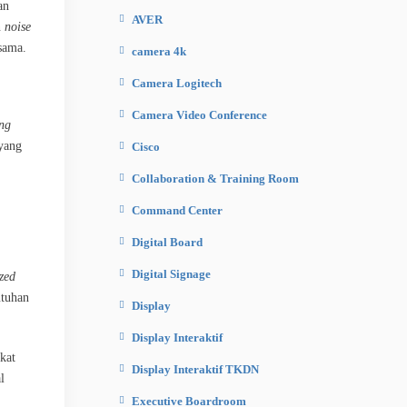
an
AVER
n
noise
 sama.
camera 4k
Camera Logitech
Camera Video Conference
ng
 yang
Cisco
Collaboration & Training Room
Command Center
Digital Board
Digital Signage
zed
utuhan
Display
Display Interaktif
kat
Display Interaktif TKDN
l
Executive Boardroom