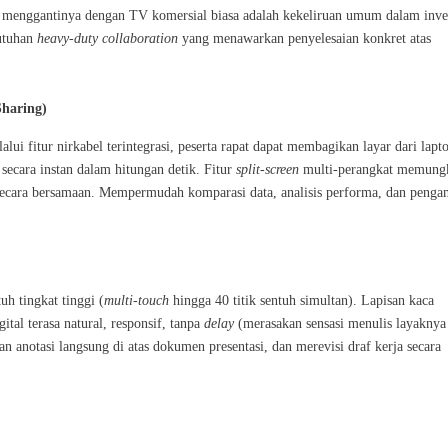
r menggantinya dengan TV komersial biasa adalah kekeliruan umum dalam inves
butuhan
heavy-duty collaboration
yang menawarkan penyelesaian konkret atas
Sharing)
ui fitur nirkabel terintegrasi, peserta rapat dapat membagikan layar dari lapt
cara instan dalam hitungan detik. Fitur
split-screen
multi-perangkat memung
 secara bersamaan. Mempermudah komparasi data, analisis performa, dan penga
uh tingkat tinggi (
multi-touch
hingga 40 titik sentuh simultan). Lapisan kaca
ital terasa natural, responsif, tanpa
delay
(merasakan sensasi menulis layaknya
 anotasi langsung di atas dokumen presentasi, dan merevisi draf kerja secara