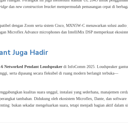
ngan ruangan. Perangkat ini juga memenuhi standar UL 2043 untuk penggunaan
bridge
dan
new construction bracket
mempermudah pemasangan cepat di berbag
ompatibel dengan Zoom serta sistem Cisco, MXN5W‑C menawarkan solusi audio
dengan Microflex Advance microphones dan IntelliMix DSP memperkuat ekosist
ant Juga Hadir
6 Networked Pendant Loudspeaker
di InfoComm 2025. Loudspeaker gantun
gi, serta dipasang secara fleksibel di ruang modern berlangit terbuka—
enggabungkan kualitas suara unggul, instalasi yang sederhana, manajemen cerda
rangkat tambahan. Didukung oleh ekosistem Microflex, Dante, dan software
enting: bukan sekadar mengeluarkan suara, tetapi menjadi bagian aktif dalam s