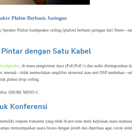
aker Plafon Berbasis Jaringan
tu Speaker Plafon loudspeaker ceiling (plafon) berbasis jaringan dari Shure—ta
 Pintar dengan Satu Kabel
loudspeaker
, di mana pengiriman daya (PoE/PoE+) dan audio diintegrasikan d
fier internal—tidak memerlukan amplifier eksternal atau unit DSP tambahan—s
tuk plafon drop ceiling.
tuk Konferensi
iliki respons frekuensi yang telah di-pre-tune demi kejelasan suara manusia
mampu menyampaikan suara bicara dengan jernih dan diperluas agar cocok untu