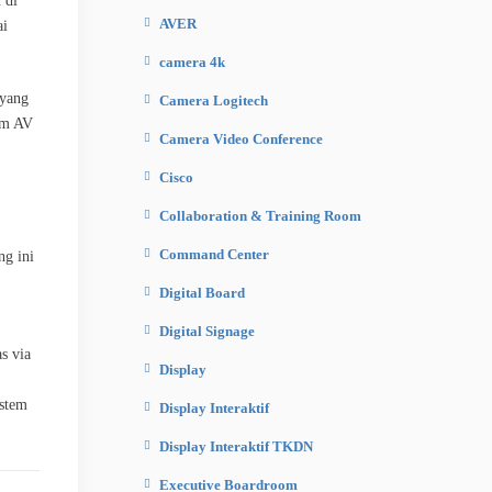
 di
AVER
ai
camera 4k
 yang
Camera Logitech
em AV
Camera Video Conference
Cisco
Collaboration & Training Room
Command Center
g ini
Digital Board
Digital Signage
s via
Display
istem
Display Interaktif
Display Interaktif TKDN
Executive Boardroom