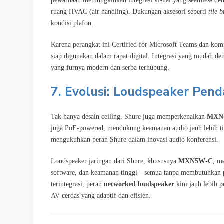
pewarnaan memungkinkan integrasi visual yang seamless de
ruang HVAC (air handling). Dukungan aksesori seperti
tile 
kondisi plafon.
Karena perangkat ini Certified for Microsoft Teams dan k
siap digunakan dalam rapat digital. Integrasi yang mudah 
yang furnya modern dan serba terhubung.
7. Evolusi: Loudspeaker Pend
Tak hanya desain ceiling, Shure juga memperkenalkan
MXN-
juga PoE-powered, mendukung keamanan audio jauh lebih ting
mengukuhkan peran Shure dalam inovasi audio konferensi.
Loudspeaker jaringan dari Shure, khususnya
MXN5W‑C
, m
software, dan keamanan tinggi—semua tanpa membutuhkan pe
terintegrasi, peran
networked loudspeaker
kini jauh lebih p
AV cerdas yang adaptif dan efisien.