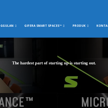
NGGULAN
GIFERA SMART SPACES™
PRODUK
KONTA
The hardest part of starting up is starting out.