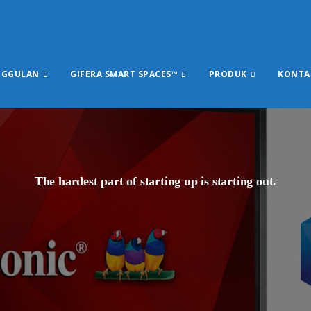
NGGULAN
GIFERA SMART SPACES™
PRODUK
KONTA
The hardest part of starting up is starting out.