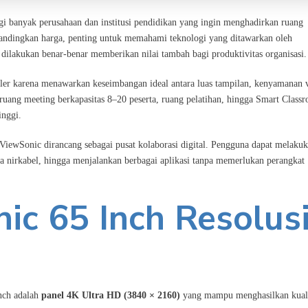
i banyak perusahaan dan institusi pendidikan yang ingin menghadirkan ruang
bandingkan harga, penting untuk memahami teknologi yang ditawarkan oleh
g dilakukan benar-benar memberikan nilai tambah bagi produktivitas organisasi.
ler karena menawarkan keseimbangan ideal antara luas tampilan, kenyamanan v
 ruang meeting berkapasitas 8–20 peserta, ruang pelatihan, hingga Smart Class
inggi.
l ViewSonic dirancang sebagai pusat kolaborasi digital. Pengguna dapat melaku
ara nirkabel, hingga menjalankan berbagai aplikasi tanpa memerlukan perangkat
ic 65 Inch Resolus
Inch adalah
panel 4K Ultra HD (3840 × 2160)
yang mampu menghasilkan kuali