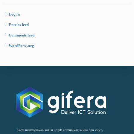
Log in
Entries feed
Comments feed
WordPress.org
Kami menyediakan solusi untuk komunikasi audio dan video,