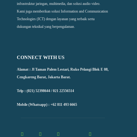
infrastruktur jaringan, multimedia, dan solusi audio video.
Kami juga memberikan solusi Information and Communication
Technologies (ICT) dengan layanan yang terbaik serta
dukungan teknikal yang berpengalaman.
CONNECT WITH US
Alamat : Jl Taman Palem Lestari, Ruko Pelangi Blok E 08,
Cengkareng Barat, Jakarta Barat.
Telp : (021) 52398644 / 021 22556514
Mobile (Whatsapp) : +62 811 493 6665