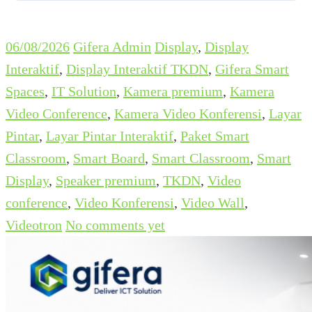
06/08/2026
Gifera Admin
Display
,
Display
Interaktif
,
Display Interaktif TKDN
,
Gifera Smart
Spaces
,
IT Solution
,
Kamera premium
,
Kamera
Video Conference
,
Kamera Video Konferensi
,
Layar
Pintar
,
Layar Pintar Interaktif
,
Paket Smart
Classroom
,
Smart Board
,
Smart Classroom
,
Smart
Display
,
Speaker premium
,
TKDN
,
Video
conference
,
Video Konferensi
,
Video Wall
,
Videotron
No comments yet