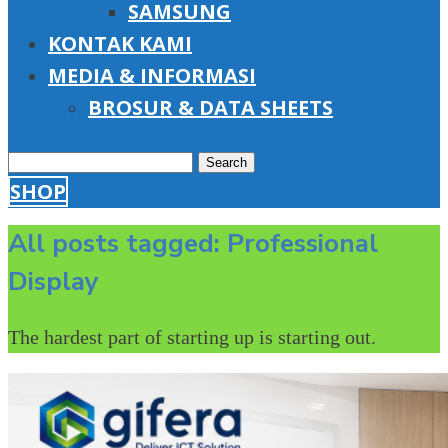
SAMSUNG
KONTAK KAMI
MEDIA & INFORMASI
BROSUR & DATA SHEETS
Search
SHOP
for:
All posts tagged: Professional
Display
The hardest part of starting up is starting out.