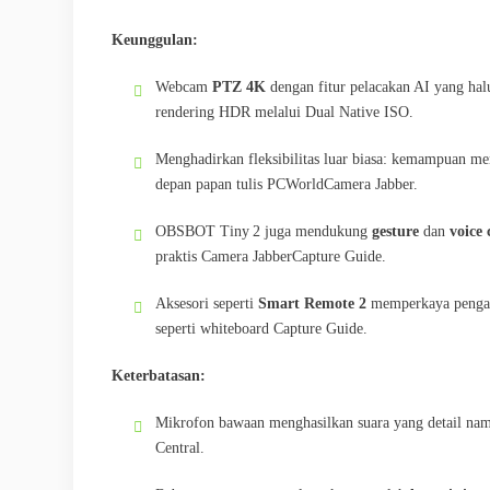
Keunggulan:
Webcam
PTZ 4K
dengan fitur pelacakan AI yang hal
rendering HDR melalui Dual Native ISO.
Menghadirkan fleksibilitas luar biasa: kemampuan men
depan papan tulis
PCWorld
Camera Jabber
.
OBSBOT Tiny 2 juga mendukung
gesture
dan
voice 
praktis
Camera Jabber
Capture Guide
.
Aksesori seperti
Smart Remote 2
memperkaya pengala
seperti whiteboard
Capture Guide
.
Keterbatasan:
Mikrofon bawaan menghasilkan suara yang detail namu
Central
.