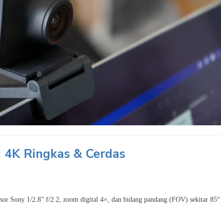
 4K Ringkas & Cerdas
nsor Sony 1/2.8” f/2.2, zoom digital 4×, dan bidang pandang (FOV) sekitar 85°