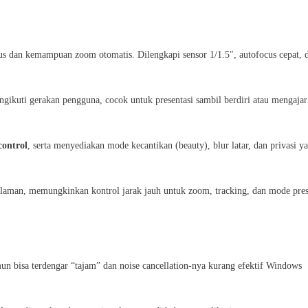
us dan kemampuan zoom otomatis. Dilengkapi sensor 1/1.5″, autofocus cepat, 
gikuti gerakan pengguna, cocok untuk presentasi sambil berdiri atau mengajar
control
, serta menyediakan mode kecantikan (beauty), blur latar, dan privasi y
man, memungkinkan kontrol jarak jauh untuk zoom, tracking, dan mode pres
n bisa terdengar “tajam” dan noise cancellation-nya kurang efektif
Windows