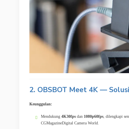
2. OBSBOT Meet 4K — Solusi
Keunggulan:
Mendukung
4K30fps
dan
1080p60fps
, dilengkapi se
CGMagazine
Digital Camera World
.