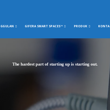
NGGULAN
GIFERA SMART SPACES™
PRODUK
KONTA
The hardest part of starting up is starting out.