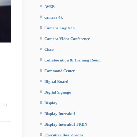
AVER
camera 4k
Camera Logitech
Camera Video Conference
Cisco
Collaboration & Training Room
Command Center
Digital Board
Digital Signage
Display
atau
Display Interaktif
Display Interaktif TKDN
Executive Boardroom