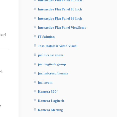
Interactive Flat Panel 85 Inch
Interactive Flat Panel 86 Inch
Interactive Flat Panel 98 Inch
Interactive Flat Panel ViewSonic
isual
IT Solution
Jasa Instalasi Audio Visual
jual license zoom
jual logitech group
al
.
jual microsoft teams
jual zoom
Kamera 360°
Kamera Logitech
e
Kamera Meeting