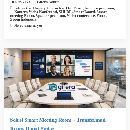
01/26/2026
Gifera Admin
Interactive Display
,
Interactive Flat Panel
,
Kamera premium
,
Kamera Video Konferensi
,
SHURE
,
Smart Board
,
Smart
meeting Room
,
Speaker premium
,
Video conference
,
Zoom
,
Zoom indonesia
No comments yet
Solusi Smart Meeting Room – Transformasi
Ruang Rapat Pintar