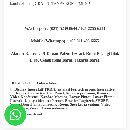
kami sekarang GRATIS TANPA KOMITMEN !
WA/Telepon : (021) 5239 8644 / 021 2255 6514
Mobile (Whatsapp) : +62 811 493 6665
Alamat Kantor : Jl Taman Palem Lestari, Ruko Pelangi Blok
E 08, Cengkareng Barat, Jakarta Barat.
01/26/2026
Gifera Admin
Display Interaktif TKDN
,
instalasi logitech group
,
Interactive
Display
,
Interactive Flat Panel
,
Kamera premium
,
Kamera
Video Konferensi
,
Kandao Meeting
,
Layar Pintar
,
Layar Pintar
Interaktif
,
poly video conference
,
Reseller Logitech
,
SHURE
,
Smart Board
,
Smart meeting Room
,
Speaker premium
,
Video
conference
,
Zoom
,
Zoom indonesia
No comments yet