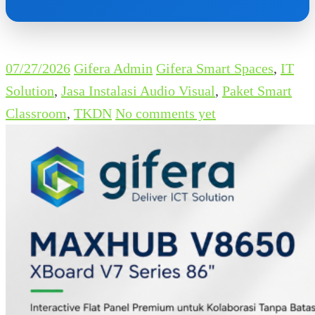
07/27/2026
Gifera Admin
Gifera Smart Spaces
,
IT
Solution
,
Jasa Instalasi Audio Visual
,
Paket Smart
Classroom
,
TKDN
No comments yet