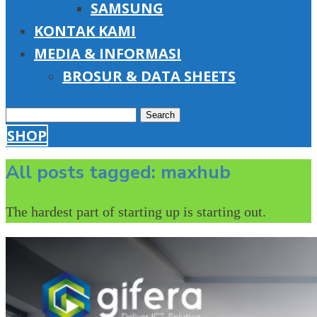
SAMSUNG
KONTAK KAMI
MEDIA & INFORMASI
BROSUR & DATA SHEETS
Search
SHOP
for:
All posts tagged: maxhub
The hardest part of starting up is starting out.