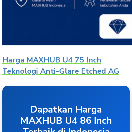
Harga MAXHUB U4 75 Inch
Teknologi Anti-Glare Etched AG
Dapatkan Harga
MAXHUB U4 86 Inch
Terbaik di Indonesia