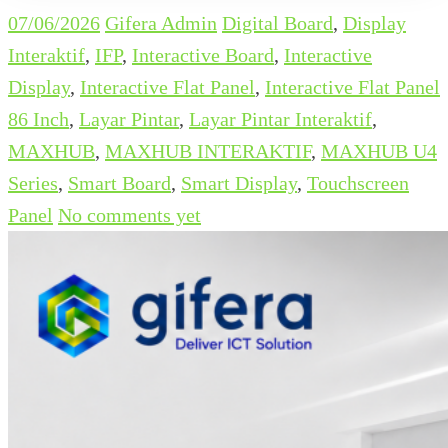
07/06/2026
Gifera Admin
Digital Board
,
Display
Interaktif
,
IFP
,
Interactive Board
,
Interactive
Display
,
Interactive Flat Panel
,
Interactive Flat Panel
86 Inch
,
Layar Pintar
,
Layar Pintar Interaktif
,
MAXHUB
,
MAXHUB INTERAKTIF
,
MAXHUB U4
Series
,
Smart Board
,
Smart Display
,
Touchscreen
Panel
No comments yet