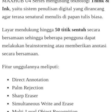
MAXHUB U4 Series mengusung teknologi
Think &
Ink
, yaitu sistem penulisan digital yang dirancang
agar terasa senatural menulis di papan tulis biasa.
Layar mendukung hingga
50 titik sentuh
secara
bersamaan sehingga beberapa pengguna dapat
melakukan brainstorming atau memberikan anotasi
secara bersamaan.
Fitur unggulannya meliputi:
Direct Annotation
Palm Rejection
Sharp Eraser
Simultaneous Write and Erase
Multi-Level Object Recognition