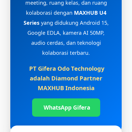
meeting, ruang kelas, dan ruang
kolaborasi dengan
MAXHUB U4
Series
yang didukung Android 15,
Google EDLA, kamera AI 50MP,
audio cerdas, dan teknologi
kolaborasi terbaru.
PT Gifera Odo Technology
adalah
Diamond Partner
MAXHUB Indonesia
WhatsApp Gifera