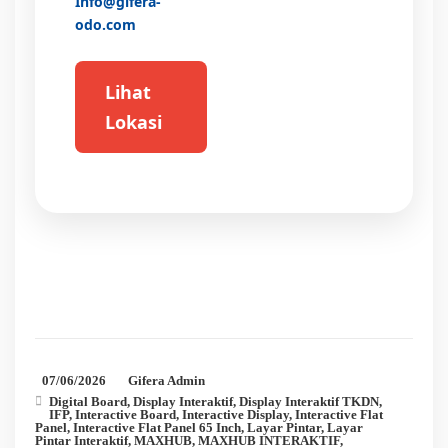
Info@gifera-
odo.com
Lihat
Lokasi
07/06/2026
Gifera Admin
Digital Board
,
Display Interaktif
,
Display Interaktif TKDN
,
IFP
,
Interactive Board
,
Interactive Display
,
Interactive Flat
Panel
,
Interactive Flat Panel 65 Inch
,
Layar Pintar
,
Layar
Pintar Interaktif
,
MAXHUB
,
MAXHUB INTERAKTIF
,