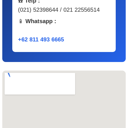
☎️
Telp :
(021) 52398644 / 021 22556514
📱
Whatsapp :
+62 811 493 6665