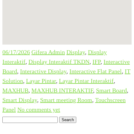
06/17/2026
Gifera Admin
Display
,
Display
Interaktif
,
Display Interaktif TKDN
,
IFP
,
Interactive
Board
,
Interactive Display
,
Interactive Flat Panel
,
IT
Solution
,
Layar Pintar
,
Layar Pintar Interaktif
,
MAXHUB
,
MAXHUB INTERAKTIF
,
Smart Board
,
Smart Display
,
Smart meeting Room
,
Touchscreen
Panel
No comments yet
Search
for: