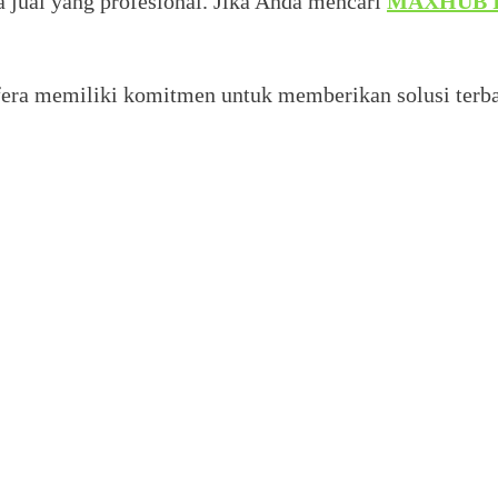
a jual yang profesional. Jika Anda mencari
MAXHUB I
fera memiliki komitmen untuk memberikan solusi terbai