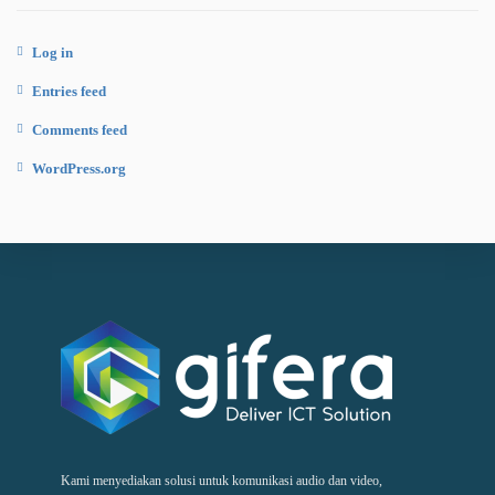
Log in
Entries feed
Comments feed
WordPress.org
Kami menyediakan solusi untuk komunikasi audio dan video,