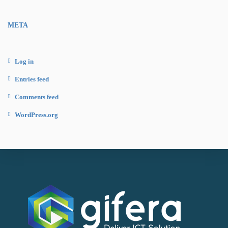
META
Log in
Entries feed
Comments feed
WordPress.org