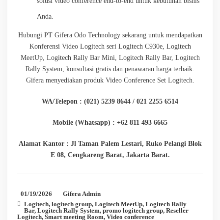
solusi video conference end-to-end untuk kebutuhan bisnis
Anda.
Hubungi PT Gifera Odo Technology sekarang untuk mendapatkan
Konferensi Video Logitech seri Logitech C930e, Logitech
MeetUp, Logitech Rally Bar Mini, Logitech Rally Bar, Logitech
Rally System, konsultasi gratis dan penawaran harga terbaik.
Gifera menyediakan produk Video Conference Set Logitech.
WA/Telepon : (021) 5239 8644 / 021 2255 6514
Mobile (Whatsapp) : +62 811 493 6665
Alamat Kantor : Jl Taman Palem Lestari, Ruko Pelangi Blok
E 08, Cengkareng Barat, Jakarta Barat.
01/19/2026
Gifera Admin
Logitech
,
logitech group
,
Logitech MeetUp
,
Logitech Rally
Bar
,
Logitech Rally System
,
promo logitech group
,
Reseller
Logitech
,
Smart meeting Room
,
Video conference