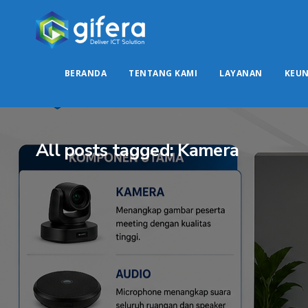
BERANDA
TENTANG KAMI
LAYANAN
KEU
All posts tagged: Kamera