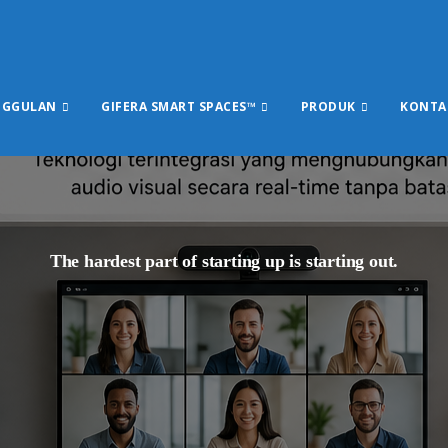
NGGULAN
GIFERA SMART SPACES™
PRODUK
KONTA
The hardest part of starting up is starting out.