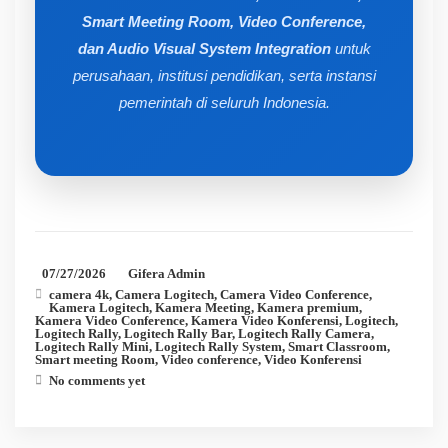
Smart Meeting Room, Video Conference,
dan Audio Visual System Integration
untuk
perusahaan, institusi pendidikan, serta instansi
pemerintah di seluruh Indonesia.
07/27/2026
Gifera Admin
camera 4k
,
Camera Logitech
,
Camera Video Conference
,
Kamera Logitech
,
Kamera Meeting
,
Kamera premium
,
Kamera Video Conference
,
Kamera Video Konferensi
,
Logitech
,
Logitech Rally
,
Logitech Rally Bar
,
Logitech Rally Camera
,
Logitech Rally Mini
,
Logitech Rally System
,
Smart Classroom
,
Smart meeting Room
,
Video conference
,
Video Konferensi
No comments yet