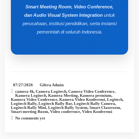
Smart Meeting Room, Video Conference,
dan Audio Visual System Integration
untuk
perusahaan, institusi pendidikan, serta instansi
pemerintah di seluruh Indonesia.
07/27/2026
Gifera Admin
camera 4k
,
Camera Logitech
,
Camera Video Conference
,
Kamera Logitech
,
Kamera Meeting
,
Kamera premium
,
Kamera Video Conference
,
Kamera Video Konferensi
,
Logitech
,
Logitech Rally
,
Logitech Rally Bar
,
Logitech Rally Camera
,
Logitech Rally Mini
,
Logitech Rally System
,
Smart Classroom
,
Smart meeting Room
,
Video conference
,
Video Konferensi
No comments yet