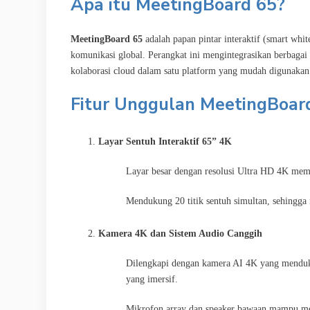
Apa itu MeetingBoard 65?
MeetingBoard 65
adalah papan pintar interaktif (smart wh
komunikasi global. Perangkat ini mengintegrasikan berbagai fu
kolaborasi cloud dalam satu platform yang mudah digunakan
Fitur Unggulan MeetingBoar
Layar Sentuh Interaktif 65” 4K
Layar besar dengan resolusi Ultra HD 4K memb
Mendukung 20 titik sentuh simultan, sehingga 
Kamera 4K dan Sistem Audio Canggih
Dilengkapi dengan kamera AI 4K yang menduk
yang imersif.
Mikrofon array dan speaker bawaan mampu men