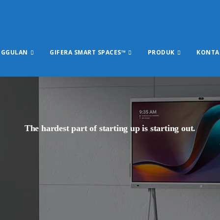
NGGULAN
GIFERA SMART SPACES™
PRODUK
KONTA
The hardest part of starting up is starting out.