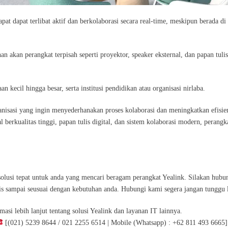
pat dapat terlibat aktif dan berkolaborasi secara real-time, meskipun berada di 
 akan perangkat terpisah seperti proyektor, speaker eksternal, dan papan tulis
 kecil hingga besar, serta institusi pendidikan atau organisasi nirlaba.
ganisasi yang ingin menyederhanakan proses kolaborasi dan meningkatkan efisie
 berkualitas tinggi, papan tulis digital, dan sistem kolaborasi modern, perangka
.
solusi tepat untuk anda yang mencari beragam perangkat Yealink. Silakan hubu
tis sampai seusuai dengan kebutuhan anda. Hubungi kami segera jangan tunggu l
asi lebih lanjut tentang solusi Yealink dan layanan IT lainnya.
[(021) 5239 8644 / 021 2255 6514 | Mobile (Whatsapp) : +62 811 493 6665]