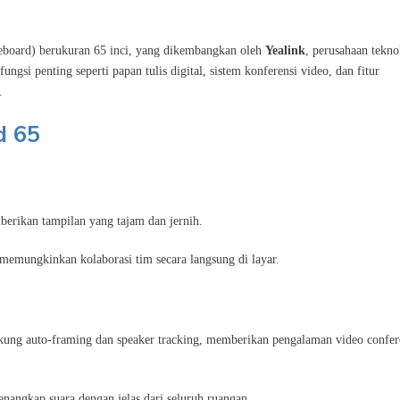
iteboard) berukuran 65 inci, yang dikembangkan oleh
Yealink
, perusahaan tekno
ngsi penting seperti papan tulis digital, sistem konferensi video, dan fitur
.
d 65
erikan tampilan yang tajam dan jernih.
memungkinkan kolaborasi tim secara langsung di layar.
ung auto-framing dan speaker tracking, memberikan pengalaman video confer
angkap suara dengan jelas dari seluruh ruangan.