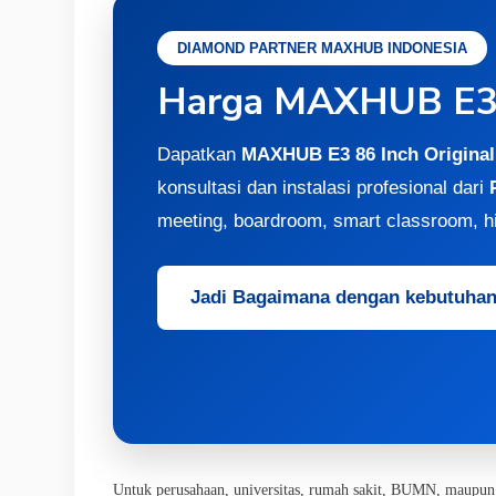
DIAMOND PARTNER MAXHUB INDONESIA
Harga MAXHUB E3 8
Dapatkan
MAXHUB E3 86 Inch Original
konsultasi dan instalasi profesional dari
meeting, boardroom, smart classroom, 
Jadi Bagaimana dengan kebutuhan 
Untuk perusahaan, universitas, rumah sakit, BUMN, maupun 