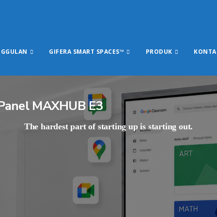
NGGULAN
GIFERA SMART SPACES™
PRODUK
KONTA
at Panel MAXHUB E3
The hardest part of starting up is starting out.