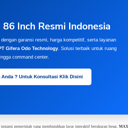
6 Inch Resmi Indonesia
dengan garansi resmi, harga kompetitif, serta layanan
PT Gifera Odo Technology
. Solusi terbaik untuk ruang
hingga command center.
Anda ? Untuk Konsultasi Klik Disini
instansi pemerintah yang membutuhkan layar interaktif berukuran besar,
MAX