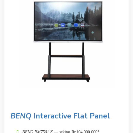
BENQ
Interactive Flat Panel
BENQ RM7501 K
— sekitar Rp104.000.000*