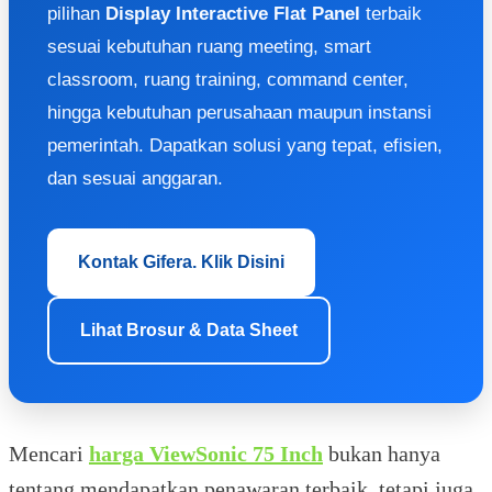
pilihan
Display Interactive Flat Panel
terbaik
sesuai kebutuhan ruang meeting, smart
classroom, ruang training, command center,
hingga kebutuhan perusahaan maupun instansi
pemerintah. Dapatkan solusi yang tepat, efisien,
dan sesuai anggaran.
Kontak Gifera. Klik Disini
Lihat Brosur & Data Sheet
Mencari
harga ViewSonic 75 Inch
bukan hanya
tentang mendapatkan penawaran terbaik, tetapi juga