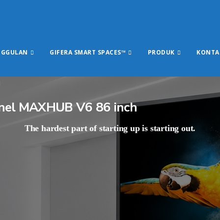
NGGULAN
GIFERA SMART SPACES™
PRODUK
KONTA
anel MAXHUB V6 86 inch
The hardest part of starting up is starting out.