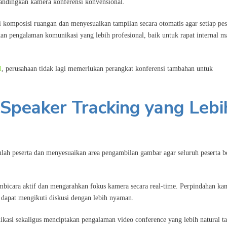
andingkan kamera konferensi konvensional.
omposisi ruangan dan menyesuaikan tampilan secara otomatis agar setiap pes
rikan pengalaman komunikasi yang lebih profesional, baik untuk rapat internal 
l
, perusahaan tidak lagi memerlukan perangkat konferensi tambahan untuk
Speaker Tracking yang Lebi
lah peserta dan menyesuaikan area pengambilan gambar agar seluruh peserta b
icara aktif dan mengarahkan fokus kamera secara real-time. Perpindahan ka
h dapat mengikuti diskusi dengan lebih nyaman.
kasi sekaligus menciptakan pengalaman video conference yang lebih natural t