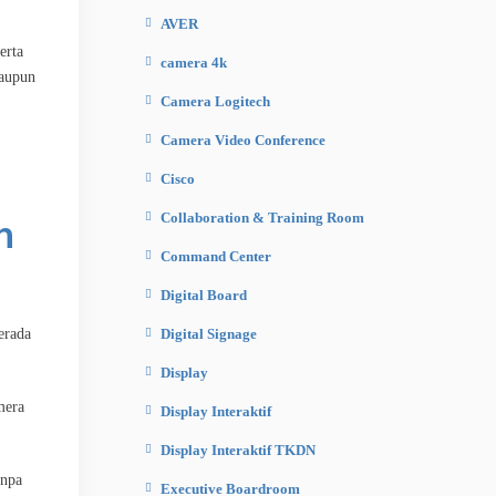
AVER
erta
camera 4k
maupun
Camera Logitech
Camera Video Conference
Cisco
h
Collaboration & Training Room
Command Center
Digital Board
erada
Digital Signage
Display
mera
Display Interaktif
Display Interaktif TKDN
anpa
Executive Boardroom