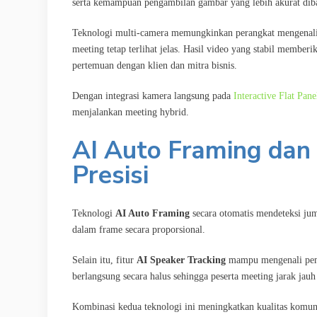
serta kemampuan pengambilan gambar yang lebih akurat dib
Teknologi multi-camera memungkinkan perangkat mengenali k
meeting tetap terlihat jelas. Hasil video yang stabil membe
pertemuan dengan klien dan mitra bisnis.
Dengan integrasi kamera langsung pada
Interactive Flat Pane
menjalankan meeting hybrid.
AI Auto Framing dan 
Presisi
Teknologi
AI Auto Framing
secara otomatis mendeteksi jum
dalam frame secara proporsional.
Selain itu, fitur
AI Speaker Tracking
mampu mengenali pemb
berlangsung secara halus sehingga peserta meeting jarak jau
Kombinasi kedua teknologi ini meningkatkan kualitas komuni