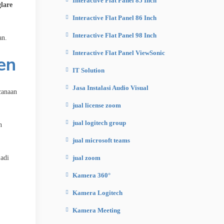
Interactive Flat Panel 85 Inch
glare
Interactive Flat Panel 86 Inch
Interactive Flat Panel 98 Inch
an.
Interactive Flat Panel ViewSonic
en
IT Solution
Jasa Instalasi Audio Visual
canaan
jual license zoom
jual logitech group
n
jual microsoft teams
adi
jual zoom
Kamera 360°
Kamera Logitech
Kamera Meeting