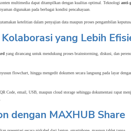
a konten multimedia dapat ditampilkan dengan kualitas optimal. Teknologi
anti-
 nyaman digunakan pada berbagai kondisi pencahayaan.
ngutamakan ketelitian dalam penyajian data maupun proses pengambilan keputus
Kolaborasi yang Lebih Efisi
ard
yang dirancang untuk mendukung proses brainstorming, diskusi, dan peren
yusun flowchart, hingga mengedit dokumen secara langsung pada layar denga
i QR Code, email, USB, maupun cloud storage sehingga dokumentasi rapat menj
.
tion dengan MAXHUB Share
an presentasi secara nirkabel dari laptop, smartphone, maupun tablet tanpa