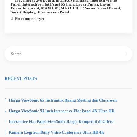
IFP
,
Interactive Board
,
Interactive Display
,
Interactive Flat
Panel
,
Interactive Flat Panel 65 Inch
,
Layar Pintar
,
Layar
Pintar Interaktif
,
MAXHUB
,
MAXHUB E2 Series
,
Smart Board
,
Smart Display
,
Touchscreen Panel
No comments yet
Search
for:
RECENT POSTS
Harga ViewSonic 65 Inch untuk Ruang Meeting dan Classroom
Harga ViewSonic 55 Inch Interactive Flat Panel 4K Ultra HD
Interactive Flat Panel ViewSonic Harga Kompetitif di Gifera
Kamera Logitech Rally Video Conference Ultra HD 4K