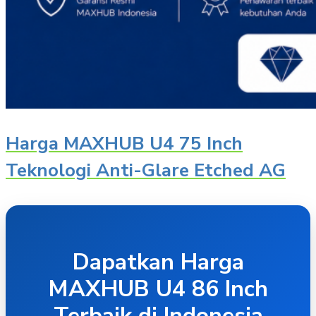
Harga MAXHUB U4 75 Inch
Teknologi Anti-Glare Etched AG
Dapatkan Harga
MAXHUB U4 86 Inch
Terbaik di Indonesia