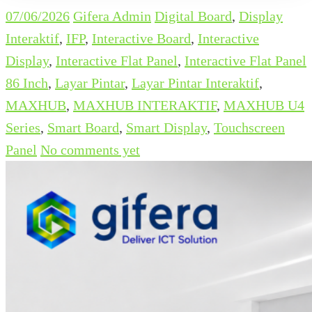
07/06/2026
Gifera Admin
Digital Board
,
Display
Interaktif
,
IFP
,
Interactive Board
,
Interactive
Display
,
Interactive Flat Panel
,
Interactive Flat Panel
86 Inch
,
Layar Pintar
,
Layar Pintar Interaktif
,
MAXHUB
,
MAXHUB INTERAKTIF
,
MAXHUB U4
Series
,
Smart Board
,
Smart Display
,
Touchscreen
Panel
No comments yet