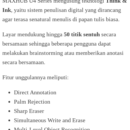
MAXHUB U4 Series mengusung teknologi
Think &
Ink
, yaitu sistem penulisan digital yang dirancang
agar terasa senatural menulis di papan tulis biasa.
Layar mendukung hingga
50 titik sentuh
secara
bersamaan sehingga beberapa pengguna dapat
melakukan brainstorming atau memberikan anotasi
secara bersamaan.
Fitur unggulannya meliputi:
Direct Annotation
Palm Rejection
Sharp Eraser
Simultaneous Write and Erase
Multi-Level Object Recognition