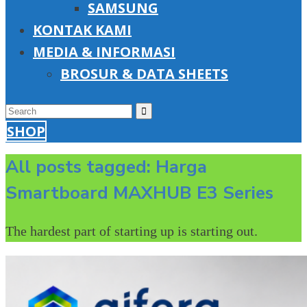
SAMSUNG
KONTAK KAMI
MEDIA & INFORMASI
BROSUR & DATA SHEETS
SHOP
All posts tagged: Harga
Smartboard MAXHUB E3 Series
The hardest part of starting up is starting out.