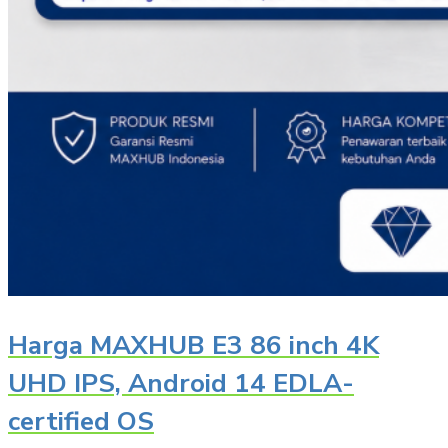
Harga MAXHUB E3 86 inch 4K
UHD IPS, Android 14 EDLA-
certified OS